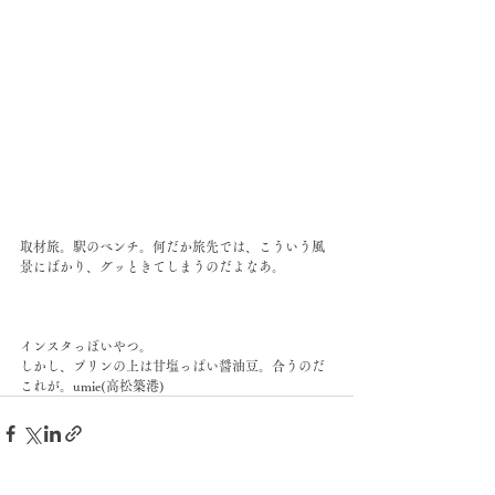
取材旅。駅のベンチ。何だか旅先では、こういう風
景にばかり、グッときてしまうのだよなあ。
インスタっぽいやつ。
しかし、プリンの上は甘塩っぱい醤油豆。合うのだ
これが。umie(高松築港)