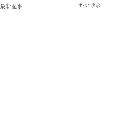
すべて表示
最新記事
-05:15
型と視点
© 2024 暮らしの柄 大平一枝 Kazue Oodaira ,
Design Izumi Saito ［rhyme inc.］ All rights reserved.
がむしゃら労働