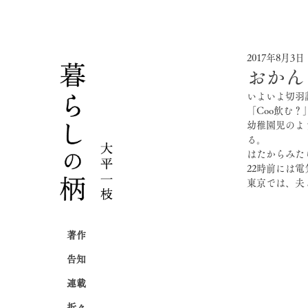
2017年8月3日
おかん
いよいよ切羽
「Coo飲む
幼稚園児のよ
る。
はたからみた
22時前には
東京では、夫
著作
告知
連載
折々