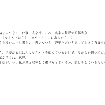
詰まってきて、仕事一式を持ちこみ、実家の長野で原稿書き。
？」「ヤクルトは？」「ゼリーもここにあるから」と
うな扱いに申し訳ないと思いつつも、若干うざいと思ってしまう自分を
ら、老婆がおばはんにヤクルトを勧めているわけで、なかなか怖い図だ
電気が消され、就寝。
と娘が、いつ私が母と喧嘩して逃げ帰ってくるか、賭けをしているらし