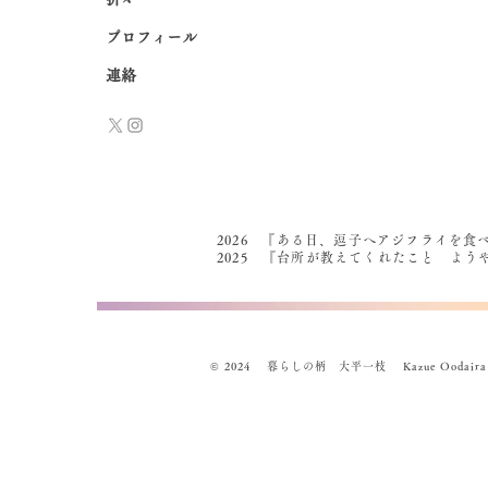
プロフィール
連絡
2026 『ある日、逗子へアジフライを食
2025 『台所が教えてくれたこと よ
© 2024 暮らしの柄 大平一枝 Kazue Oodaira , Des