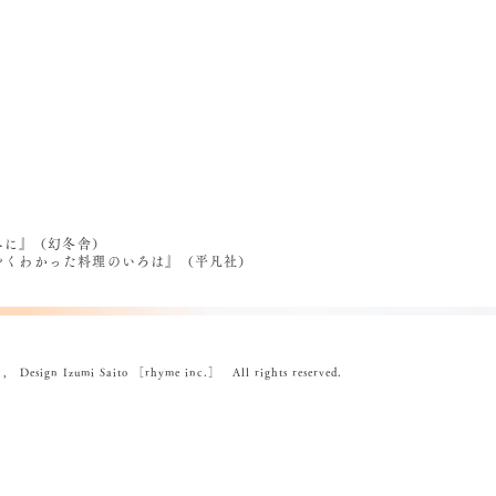
べに』（幻冬舎）
うやくわかった料理のいろは』（平凡社）
ign Izumi Saito ［rhyme inc.］ All rights reserved.