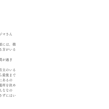
ジマさん
部には、拙
る方がいる
間が過ぎ
店主のいる
ら最後まで
にあるの
場所を決め
んななの
さずにはい