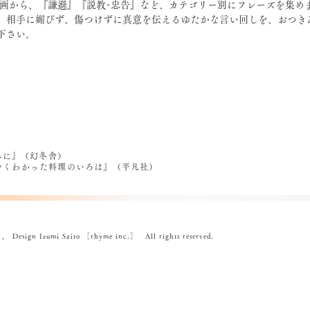
、相手に媚びず、傷つけずに真意を伝えるゆたかな言い回しを、おつき
下さい。
べに』（幻冬舎）
うやくわかった料理のいろは』（平凡社）
ign Izumi Saito ［rhyme inc.］ All rights reserved.