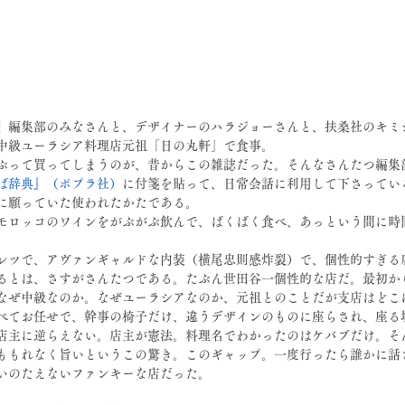
』編集部のみなさんと、デザイナーのハラジョーさんと、扶桑社のキミ
中級ユーラシア料理店元祖「日の丸軒」で食事。
ぶって買ってしまうのが、昔からこの雑誌だった。そんなさんたつ編集
ば辞典』（ポプラ社）
に付箋を貼って、日常会話に利用して下さってい
に願っていた使われたかたである。
モロッコのワインをがぶがぶ飲んで、ばくばく食べ、あっという間に時
レツで、アヴァンギャルドな内装（横尾忠則感炸裂）で、個性的すぎる
るとは、さすがさんたつである。たぶん世田谷一個性的な店だ。最初か
なぜ中級なのか。なぜユーラシアなのか、元祖とのことだが支店はどこ
べてお任せで、幹事の椅子だけ、違うデザインのものに座らされ、座る
店主に逆らえない。店主が憲法。料理名でわかったのはケバブだけ。そ
ももれなく旨いというこの驚き。このギャップ。一度行ったら誰かに話
いのたえないファンキーな店だった。