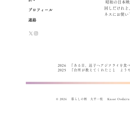
 昭和の日本映画から、『謙遜』『説教･忠告』など、カテゴリー別にフレーズを集めました。遠
回しだけれど
プロフィール
ネスにお使い
連絡
2026 『ある日、逗子へアジフライを食
2025 『台所が教えてくれたこと よ
© 2024 暮らしの柄 大平一枝 Kazue Oodaira , Des