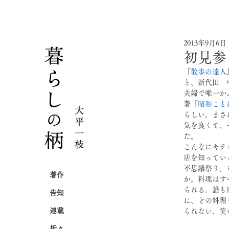
2013年9月6日
初見参
『
散歩の達人
と、新代田　
夫婦で唯一か
著
『昭和こと
らしい。まさ
気を良くて、
た。
こんなにキテ
店を知ってい
不思議祭り。
著作
か。料理はす
られる。誰も
告知
に、どの料理
連載
られない、笑
折々