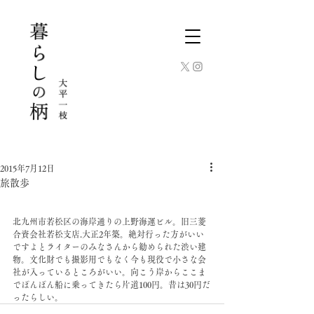
2015年7月12日
旅散歩
北九州市若松区の海岸通りの上野海運ビル。旧三菱
合資会社若松支店.大正2年築。絶対行った方がいい
ですよとライターのみなさんから勧められた渋い建
物。文化財でも撮影用でもなく今も現役で小さな会
社が入っているところがいい。向こう岸からここま
でぽんぽん船に乗ってきたら片道100円。昔は30円だ
ったらしい。