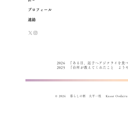
プロフィール
連絡
2026 『ある日、逗子へアジフライを食
2025 『台所が教えてくれたこと よ
© 2024 暮らしの柄 大平一枝 Kazue Oodaira , Des