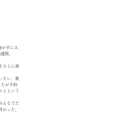
3週間。
上さらに遅
いない。数
んたが予約
かよという
みんなでだ
終わった。