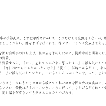
日
でしょうがない。酢をどぼどぼいれて、梅サワードリンク完成まであと
を囲む会幹事の打ち上げ。私が店を予約したのに、開始時刻を間違えた
れの到着。
と到着すると、「お〜、忘れてるかなあと思ったよ〜」と誰も気にして
、「今日7時からじゃなかったっけ？」と聞くと「6時半からだよ−。あ
と、また誰も気にしていない。このらくちんっぷりたるや。って、また
いろはも、なにもかもゼロから教えてくれたボスを囲む会は大成功で、
らいあい、最後は坊主バーというところに行って、まただらだら飲んで
、同じ話を何度きいても笑えるのはなんでだろう。