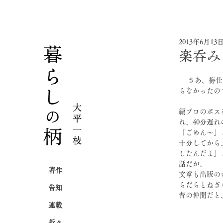
2013年6月13
楽呑み
 　さあ、梅仕事の季節到来。まずは手始めに4キロ。これだけでは全然足りないが、梅が手に入
らなかったの
編プロのボス
れ、40分遅
「ごめん〜」
十分してから
したんだよ」
話だが。
著作
文章も出版の
らだらとねぎ
告知
昔の仲間だと
連載
折々