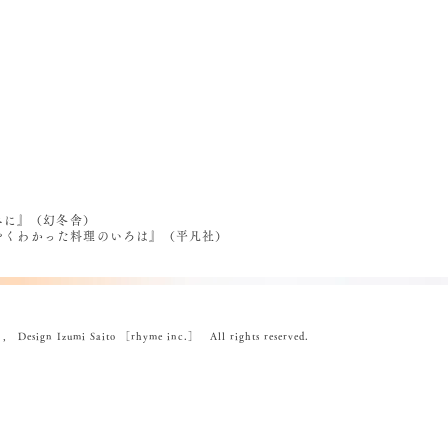
べに』（幻冬舎）
うやくわかった料理のいろは』（平凡社）
ign Izumi Saito ［rhyme inc.］ All rights reserved.