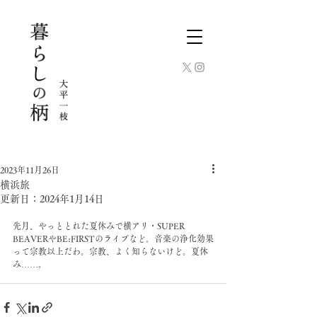
2023年11月26日
横浜旅
更新日：
2024年1月14日
先月、やっととれた夏休みで横アリ・SUPER 
BEAVERやBE:FIRSTのライブなど。音楽の浄化効果
って宗教以上だわ。宗教、よく知らないけど。夏休
み……。