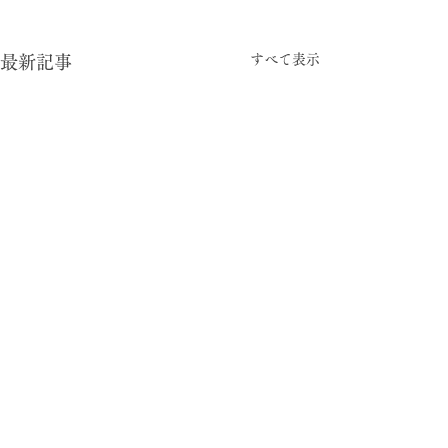
すべて表示
最新記事
-05:15
型と視点
© 2024 暮らしの柄 大平一枝 Kazue Oodaira ,
Design Izumi Saito ［rhyme inc.］ All rights reserved.