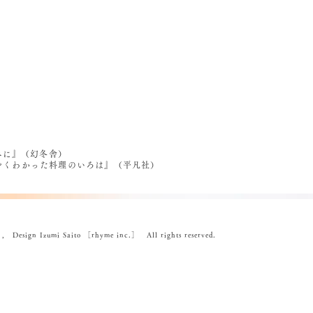
べに』（幻冬舎）
うやくわかった料理のいろは』（平凡社）
ign Izumi Saito ［rhyme inc.］ All rights reserved.