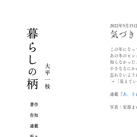
2022年5月15
気づき
この年になっ
あの冬のピン
知らなかった
小さななにか
忘れないよう
⁡ 〜「見え
連載
『あ、そ
著作
写真：安部ま
告知
連載
折々