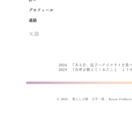
プロフィール
連絡
2026 『ある日、逗子へアジフライを食
2025 『台所が教えてくれたこと よ
© 2024 暮らしの柄 大平一枝 Kazue Oodaira , Des