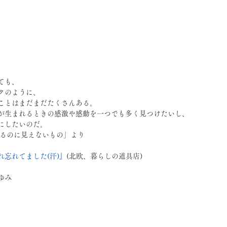
日
ても、
クのように、
ことはまだまだたくさんある。
が生まれるときの感激や感動を一つでも多く見つけたいし、
にしたいのだ。
ているのに見えないもの」より
れ忘れてました(汗)』
(北欧、暮らしの道具店) 
ゆみ