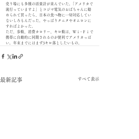
売り場にも多種の活量計が並んでいた。｢アメリカで
流行っていますよ」とコジマ電気のおばちゃんに勧
められて買ったら、日本の食べ物に一切対応してい
ないしろもんだった。やっぱりタニタやオムロンに
すればよかった。
ただ、歩数、消費カロリー、キロ数は、Ｗｉ−Ｆｉで
携帯に自動的に同期されるのが便利でアメリカっぽ
い。年末までにはまず3キロ落としたいもの。
すべて表示
最新記事