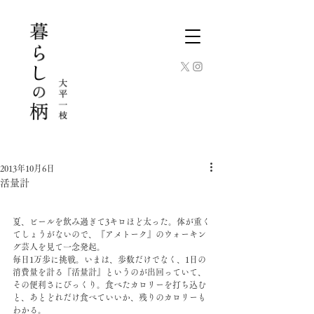
2013年10月6日
活量計
夏、ビールを飲み過ぎて3キロほど太った。体が重く
てしょうがないので、『アメトーク』のウォーキン
グ芸人を見て一念発起。
毎日1万歩に挑戦。いまは、歩数だけでなく、1日の
消費量を計る『活量計』というのが出回っていて、
その便利さにびっくり。食べたカロリーを打ち込む
と、あとどれだけ食べていいか、残りのカロリーも
わかる。