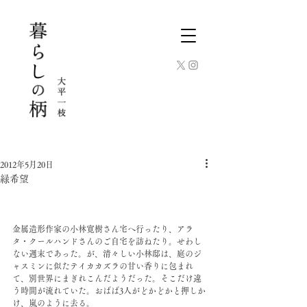
2012年5月20日
緑希望
金属造形作家の小林寛樹さん宅へ行ったり、アラ
タ・クールハンドさんのご自宅を訪ねたり。せわし
ない週末であった。が、清々しい小林邸は、庭のジ
ャスミンに似たテイカカズラの甘い香りに包まれ
て、別世界にまぎれこんだようだった。そこだけ違
う時間が流れていた。おばば3人がどかどかと押しか
け、嵐のように去る。