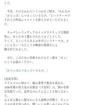
した。
　今月、そのなかからいくつかをご紹介。”みんなの
「からっぽ」につまっているもの。”というテーマで
それらの作品にコメントを添えさせていただきまし
た。
　ウエブというメディアのインタラクティブな関係
性に、あらためて驚かされたできごとでした。
そして、どこにでもあるお弁当というテーマの、ど
こにもない一人ひとりの物語の奥深さにも
胸を打たれました。
　ぜひ、このために作曲されたピアノ曲を「オン」
にしてお読みください。
「からっぽにつまっているもの。」
(近況写真）
クリスマスに初めて、娘の希望で教会を訪ねた。
1936年築の富士見が丘教会（下北沢）は、国の有形
文化財だった。近所なのにそんなことも知らなかっ
た。
心も耳も静かに穏やかになる独特の空間で、キャン
ドルの炎を見つめる。優しいとか慈しみとかいたわ