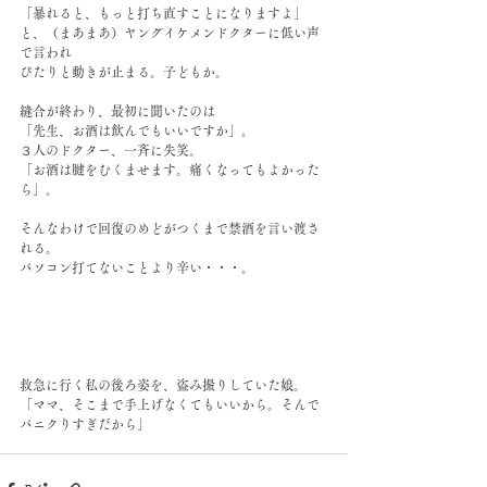
「暴れると、もっと打ち直すことになりますよ」
と、（まあまあ）ヤングイケメンドクターに低い声
で言われ
ぴたりと動きが止まる。子どもか。
縫合が終わり、最初に聞いたのは
「先生、お酒は飲んでもいいですか」。
３人のドクター、一斉に失笑。
「お酒は腱をむくませます。痛くなってもよかった
ら」。
そんなわけで回復のめどがつくまで禁酒を言い渡さ
れる。
パソコン打てないことより辛い・・・。
救急に行く私の後ろ姿を、盗み撮りしていた娘。
「ママ、そこまで手上げなくてもいいから。そんで
パニクりすぎだから」