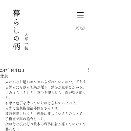
2017年10月12日
救急
火にかけた鍋がコンロからずれているので、直そう
と思ったら誤って鍋が傾き、熱湯が左手にかかる。
「あっち！！」と、左手を抑えたら、血が吹き出し
た。
右手に包丁を持っていたのを忘れていたのだ。
刃先で左親指関節外側をざっくり。
救急病院に行くと、神経に達しているとのことで、
手術室で腱の縫合をした。
指の付け根に打つ数本の麻酔注射が痛くていたくて
暴れたら