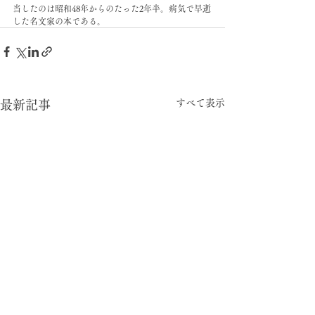
当したのは昭和48年からのたった2年半。病気で早逝
した名文家の本である。
すべて表示
最新記事