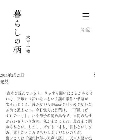
2014年2月24日
発見
 古本を読んでいると、うっすら聞いたことがあるけ
れど、正確には語れないという類の事件や単語が
次々出てくる。読みながらiPhoneで引くのでなかな
か前に進まない。今日覚えた言葉は、「下種（げ
す）の一寸」。戸や障子の閉め具合で、人間の品性
がわかるという意味。私がまさにそれ。最後まで閉
められない。しかし、げすも一寸も、言わないしな
あ。覚えたところで活かしようがないのだが。
出どころは『深代惇郎の天声人語』。天声人語を担