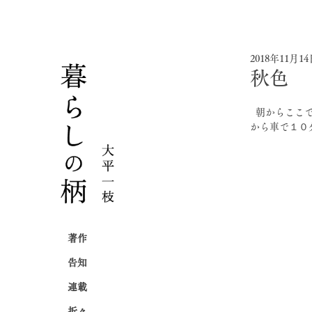
2018年11月1
秋色
  朝からここでお仕事。信州の秋には、ゆたかで、おいしい色がたくさんつまっている。（実家
から車で１０
著作
告知
連載
折々