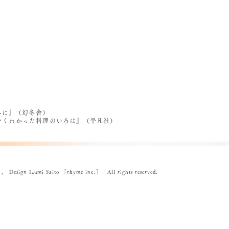
べに』（幻冬舎）
うやくわかった料理のいろは』（平凡社）
ign Izumi Saito ［rhyme inc.］ All rights reserved.