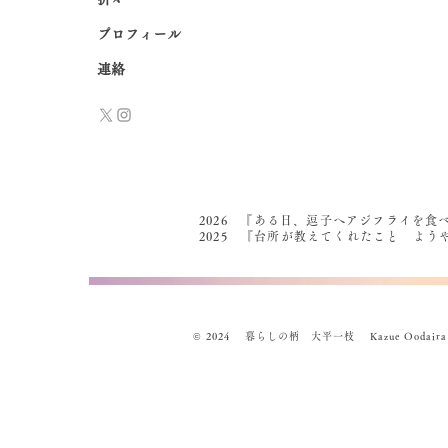
プロフィール
連絡
2026 『ある日、逗子へアジフライを食
2025 『台所が教えてくれたこと よ
© 2024 暮らしの柄 大平一枝 Kazue Oodaira , Des