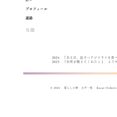
プロフィール
連絡
2026 『ある日、逗子へアジフライを食
2025 『台所が教えてくれたこと よ
© 2024 暮らしの柄 大平一枝 Kazue Oodaira , Des