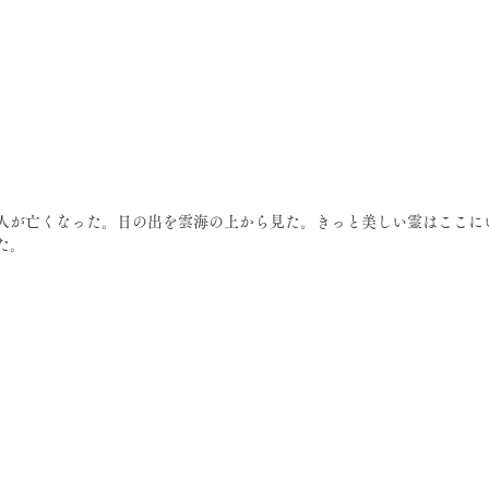
日
人が亡くなった。日の出を雲海の上から見た。きっと美しい霊はここに
た。