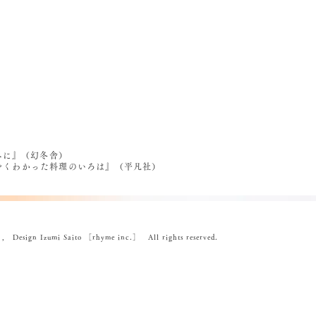
べに』（幻冬舎）
うやくわかった料理のいろは』（平凡社）
ign Izumi Saito ［rhyme inc.］ All rights reserved.