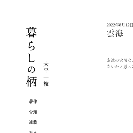
2022年8月12
雲海
友達の大切な
ないかと思っ
著作
告知
連載
折々