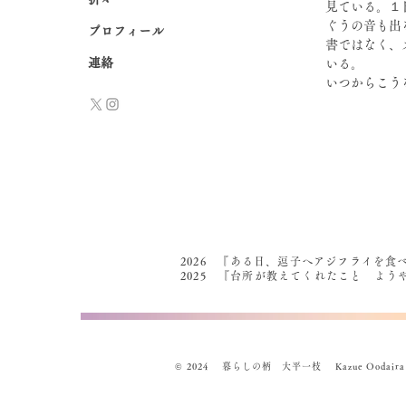
見ている。１
ぐうの音も出
プロフィール
書ではなく、
連絡
いる。
いつからこう
2026 『ある日、逗子へアジフライを食
2025 『台所が教えてくれたこと よ
© 2024 暮らしの柄 大平一枝 Kazue Oodaira , Des