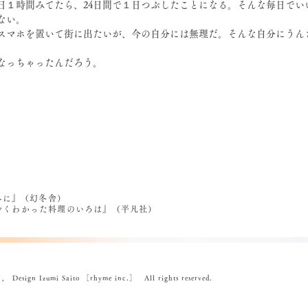
日１時間みてたら、24日間で１日つぶしたことになる。そんな毎日でい
ない。
スマホを置いて街に出たいが、今の自分には無理だ。そんな自分にうん
なっちゃったんだろう。
べに』（幻冬舎）
うやくわかった料理のいろは』（平凡社）
ign Izumi Saito ［rhyme inc.］ All rights reserved.