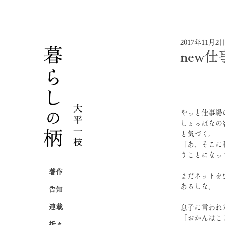
2017年11月2
new
やっと仕事場
しょっぱなの
と気づく。
「あ、そこに
うことになっ
著作
まだネットを
あるしな。
告知
連載
息子に言われ
「おかんはこ
折々