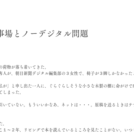
日
仕事場とノーデジタル問題
の荷物が落ち着いてきた。
客人が、朝日新聞デジタル編集部の３女性で、椅子が３脚しかなかった
私が」と申し出た一人に、ぐらぐらしそうな小さな木製の棚に命がけで
てしまった。
引いていない。もういいかなあ、ネットは・・・。原稿を送るときはテ
た。
こ１〜２年、リビングで本を読んでいるところを見たことがない。いつ