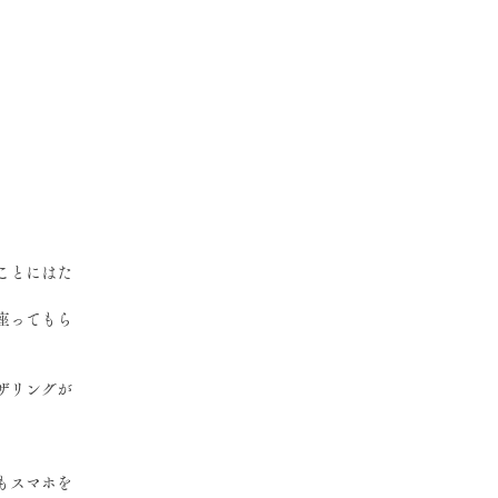
ことにはた
座ってもら
ザリングが
もスマホを