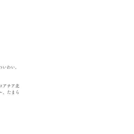
』
わいわい、
ロアチア北
〜、たまら