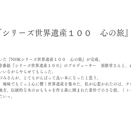
『シリーズ世界遺産１００ 心の旅
いた『NHKシリーズ世界遺産１００　心の旅』が完成。
長寿番組『シリーズ世界遺産１００』のプロデューサー　須磨章さんと、
いいながらやらせてもらった。
づみさんが、とてもがんばって良い本になったと思う。
、地味でもぐっと心に響く世界遺産を集めた。私が心惹かれたのは、ク
地方。伝統的な木のおもちゃを作る森に囲まれた素朴で小さな街。くぅ
たいっ。