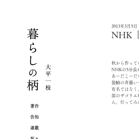
2013年3月5日
NHK
秋から作って
NHKの5分
あーだこーだ
装幀の斉藤い
有名ではなく
部のザゴリエ
ん。行ってみ
著作
告知
連載
折々