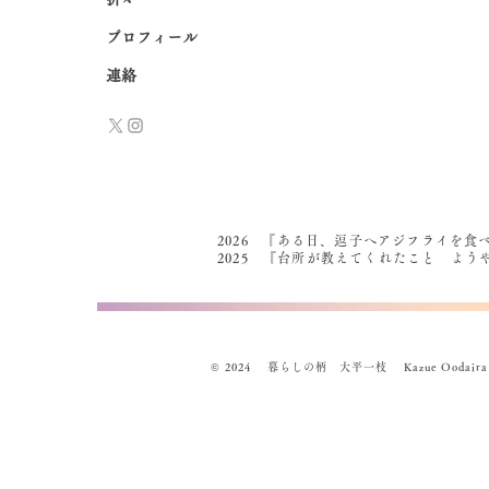
プロフィール
連絡
2026 『ある日、逗子へアジフライを食
2025 『台所が教えてくれたこと よ
© 2024 暮らしの柄 大平一枝 Kazue Oodaira , Des