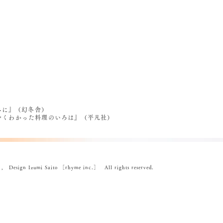
べに』（幻冬舎）
うやくわかった料理のいろは』（平凡社）
ign Izumi Saito ［rhyme inc.］ All rights reserved.