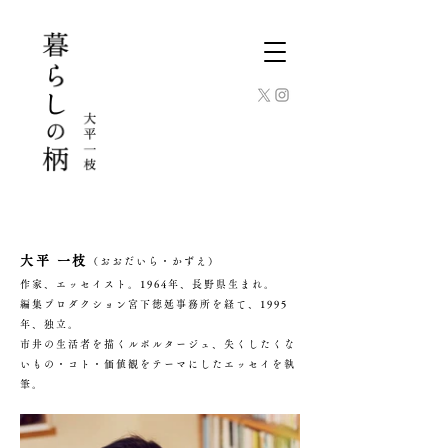
大平 一枝
（おおだいら・かずえ）
作家、エッセイスト。1964年、長野県生まれ。
編集プロダクション宮下徳延事務所を経て、1995
年、独立。
市井の生活者を描くルポルタージュ、失くしたくな
いもの・コト・価値観をテーマにしたエッセイを執
筆。​