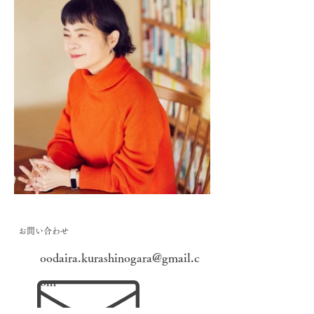
​お問い合わせ
oodaira.kurashinogara@gmail.c
om