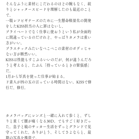
そんなふうに素材にこだわるのほどの腕もなく、絞
りとシャッタースピードを理解したのも最近のこと
で、
一眼レフビギナーズのために一生懸命軽量化の開発
をしたKISS担当の人に罪はないし、
プライベートでなく仕事に使おうという私が全面的
に間違っているのだけれど、やっぱりカメラは重い
方がいい。
プラスチックみたいなぺこぺこの素材のボディじゃ
ない方が断然いい。
KISSは性能もすこぶるいいのだが、何が違うんだろ
うと考えると、たぶん「持っているときの緊張感」
だ。
1月から写真を使った仕事が始まる。
ド素人が四の五の言っている時間はない。KISSで修
行だ、修行。
カメラバッグにレンズと一緒に入れて歩くと、ずし
りと重くて腰が痛くなる30Ｄ。でもすごく好きだっ
た。息子と娘のサッカー生活をずっとグランドで見
守ってくれた。ありがとう、そしてさよならと、最
期の写真を携帯で。