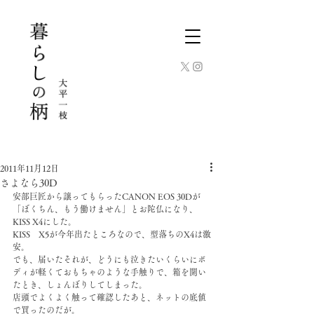
2011年11月12日
さよなら30D
安部巨匠から譲ってもらったCANON EOS 30Dが
「ぼくちん、もう働けません」とお陀仏になり、
KISS X4にした。
KISS　X5が今年出たところなので、型落ちのX4は激
安。
でも、届いたそれが、どうにも泣きたいくらいにボ
ディが軽くておもちゃのような手触りで、箱を開い
たとき、しょんぼりしてしまった。
店頭でよくよく触って確認したあと、ネットの底値
で買ったのだが。