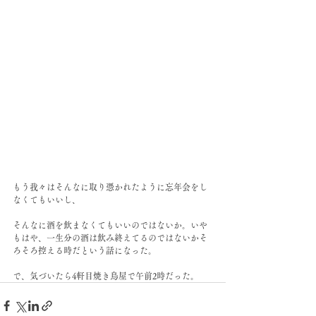
もう我々はそんなに取り憑かれたように忘年会をし
なくてもいいし、
そんなに酒を飲まなくてもいいのではないか。いや
もはや、一生分の酒は飲み終えてるのではないかそ
ろそろ控える時だという話になった。
で、気づいたら4軒目焼き鳥屋で午前2時だった。