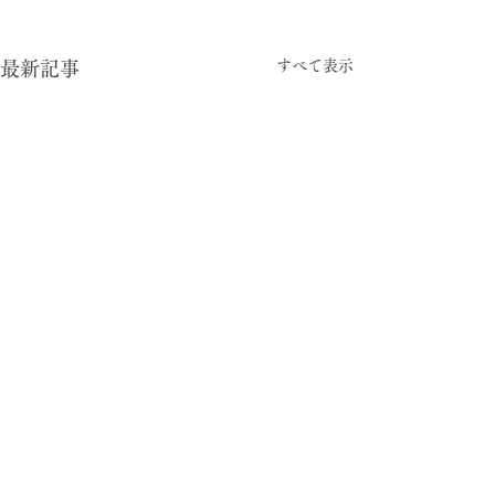
すべて表示
最新記事
-05:15
型と視点
© 2024 暮らしの柄 大平一枝 Kazue Oodaira ,
Design Izumi Saito ［rhyme inc.］ All rights reserved.