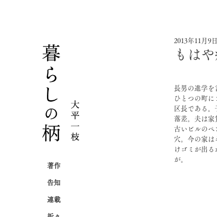
2013年11月9
もはや
長男の進学を
ひとつの町に
区長である。
落差。夫は家
古いビルのペ
穴。今の家は
けゴミが出る
が。
著作
告知
連載
折々