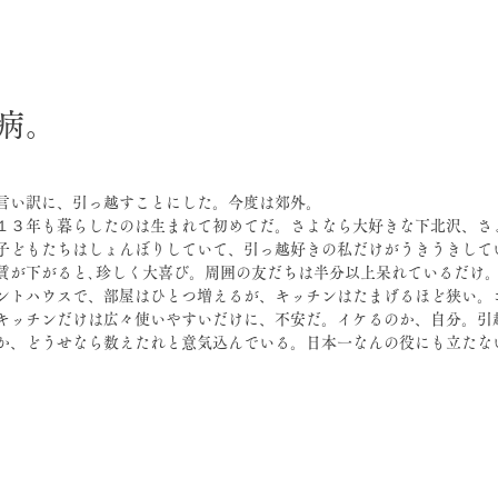
日
病。
言い訳に、引っ越すことにした。今度は郊外。
１３年も暮らしたのは生まれて初めてだ。さよなら大好きな下北沢、さ
子どもたちはしょんぼりしていて、引っ越好きの私だけがうきうきして
賃が下がると､珍しく大喜び。周囲の友だちは半分以上呆れているだけ
ントハウスで、部屋はひとつ増えるが、キッチンはたまげるほど狭い。
キッチンだけは広々使いやすいだけに、不安だ。イケるのか、自分。引
か、どうせなら数えたれと意気込んでいる。日本一なんの役にも立たな