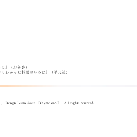
べに』（幻冬舎）
うやくわかった料理のいろは』（平凡社）
ign Izumi Saito ［rhyme inc.］ All rights reserved.