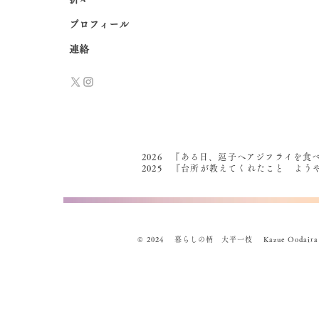
プロフィール
連絡
2026 『ある日、逗子へアジフライを食
2025 『台所が教えてくれたこと よ
© 2024 暮らしの柄 大平一枝 Kazue Oodaira , Des