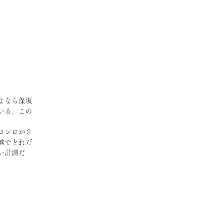
よなら保坂
いる。この
。
コンロが２
越でどれだ
い計測だ