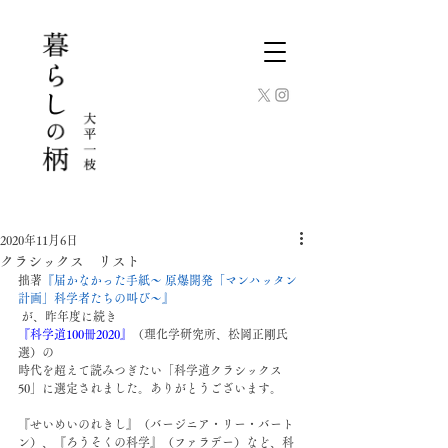
2020年11月6日
クラシックス リスト
拙著
『届かなかった手紙〜
原爆開発「マンハッタン
計画」科学者たちの叫び〜』
 が、昨年度に続き
『科学道
100
冊
2020
』
（理化学研究所、松岡正剛氏
選）の
時代を超えて読みつぎたい「科学道クラシックス
50」に選定されました。ありがとうございます。
『せいめいのれきし』（バージニア・リー・バート
ン）、『ろうそくの科学』（ファラデー）など、科