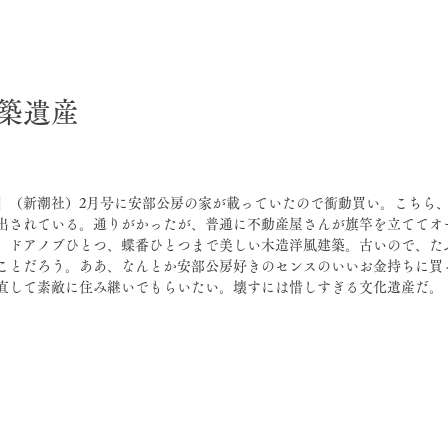
築遺産
』（新潮社）2月号に安部公房の家が載っていたので衝動買い。こちら、
出されている。通りがかったが、普通に不動産屋さんが旗竿を立ててオ
。ドアノブひとつ、蝶番ひとつまで美しい木造洋風建築。古いので、た
ことだろう。ああ、なんとか安部公房好きのセンスのいいお金持ちに買
直して素敵に住み継いでもらいたい。壊すには惜しすぎる文化遺産だ。