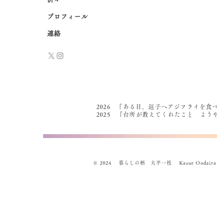
プロフィール
連絡
2026 『ある日、逗子へアジフライを食
2025 『台所が教えてくれたこと よ
© 2024 暮らしの柄 大平一枝 Kazue Oodaira , Des