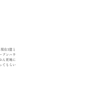
現在1億と
ープンハウ
ぶん更地に
ってもらい