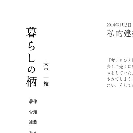
2014年1月3日
私的建
『考えるひと
少しで売りに
スをしていた
されてしまう
たい。そして
著作
告知
連載
折々