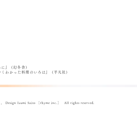
べに』（幻冬舎）
うやくわかった料理のいろは』（平凡社）
ign Izumi Saito ［rhyme inc.］ All rights reserved.