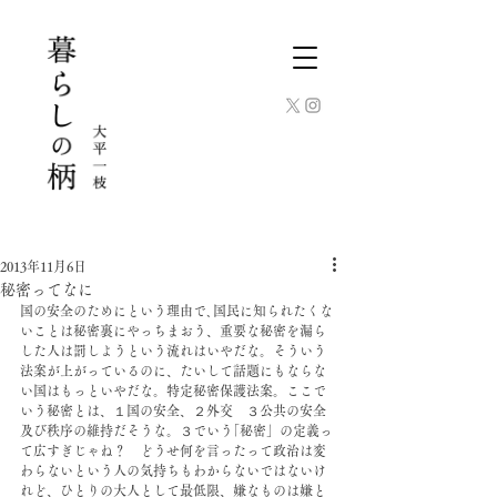
2013年11月6日
秘密ってなに
国の安全のためにという理由で､国民に知られたくな
いことは秘密裏にやっちまおう、重要な秘密を漏ら
した人は罰しようという流れはいやだな。そういう
法案が上がっているのに、たいして話題にもならな
い国はもっといやだな。特定秘密保護法案。ここで
いう秘密とは、１国の安全、２外交　３公共の安全
及び秩序の維持だそうな。３でいう｢秘密」の定義っ
て広すぎじゃね？　どうせ何を言ったって政治は変
わらないという人の気持ちもわからないではないけ
れど、ひとりの大人として最低限、嫌なものは嫌と