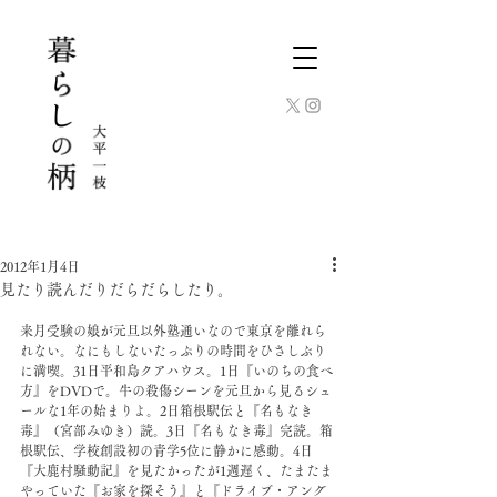
2012年1月4日
見たり読んだりだらだらしたり。
来月受験の娘が元旦以外塾通いなので東京を離れら
れない。なにもしないたっぷりの時間をひさしぶり
に満喫。31日平和島クアハウス。1日『いのちの食べ
方』をDVDで。牛の殺傷シーンを元旦から見るシュ
ールな1年の始まりよ。2日箱根駅伝と『名もなき
毒』（宮部みゆき）読。3日『名もなき毒』完読。箱
根駅伝、学校創設初の青学5位に静かに感動。4日
『大鹿村騒動記』を見たかったが1週遅く、たまたま
やっていた『お家を探そう』と『ドライブ・アング