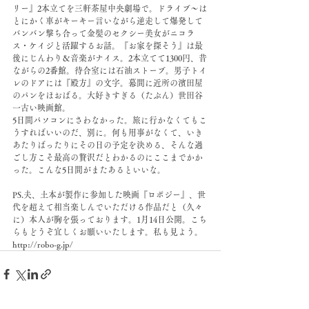
リー』2本立てを三軒茶屋中央劇場で。ドライブ〜は
とにかく車がキーキー言いながら逆走して爆発して
バンバン撃ち合って金髪のセクシー美女がニコラ
ス・ケイジと活躍するお話。『お家を探そう』は最
後にじんわり＆音楽がナイス。2本立てて1300円、昔
ながらの2番館。待合室には石油ストーブ。男子トイ
レのドアには『殿方』の文字。幕間に近所の濱田屋
のパンをほおばる。大好きすぎる（たぶん）世田谷
一古い映画館。
5日間パソコンにさわなかった。旅に行かなくてもこ
うすればいいのだ、別に。何も用事がなくて、いき
あたりばったりにその日の予定を決める、そんな過
ごし方こそ最高の贅沢だとわかるのにここまでかか
った。こんな5日間がまたあるといいな。
PS.夫、土本が製作に参加した映画『ロボジー』、世
代を超えて相当楽しんでいただける作品だと（久々
に）本人が胸を張っております。1月14日公開。こち
らもどうぞ宜しくお願いいたします。私も見よう。
http://robo-g.jp/