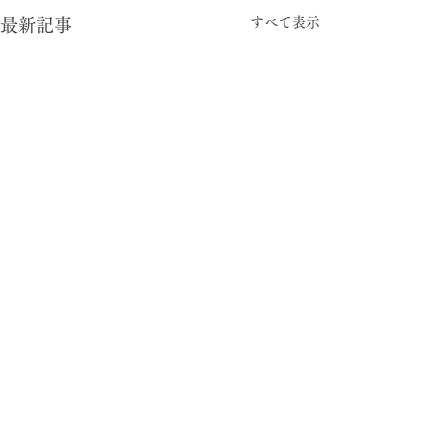
すべて表示
最新記事
-05:15
型と視点
© 2024 暮らしの柄 大平一枝 Kazue Oodaira ,
Design Izumi Saito ［rhyme inc.］ All rights reserved.
がむしゃら労働