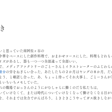
日
き
いと思っていた南阿佐ヶ谷の
中華をベースにした創作料理で、おまかせコースにした。料理もどれも
イズがあるし、器も一つ一つ全部違って全部いい。
で、メディアファクトリーのごとーさんとイラストレーターのふじわら
冊分
の労をねぎらい合った。あたしたちの２か月はヤングの８か月。だ
よう、と確認し合った。あ、ちょっと待ってそれ大事と、ごとーさんが
といちいちメモしていた。
れの職場でおっさんのようにがむしゃらに働くのだな私たちは。
いていけなくて、または時代についていけなくなって働けなくなる日が
ど、それまでは全力でがんばろう。ときどきこうやってガス抜きしなが