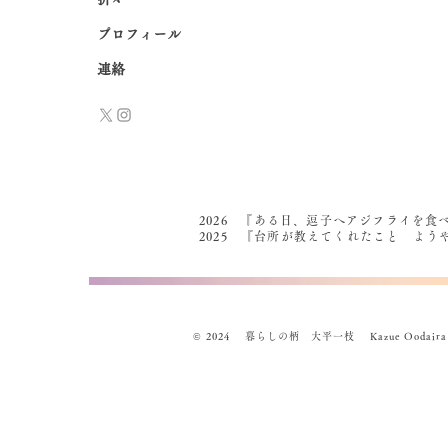
プロフィール
連絡
2026 『ある日、逗子へアジフライを食
2025 『台所が教えてくれたこと よ
© 2024 暮らしの柄 大平一枝 Kazue Oodaira , Des