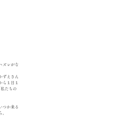
ハズレがな
かずえさん
から１日１
｢私たちの
いつか来る
ら。