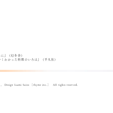
べに』（幻冬舎）
うやくわかった料理のいろは』（平凡社）
ign Izumi Saito ［rhyme inc.］ All rights reserved.