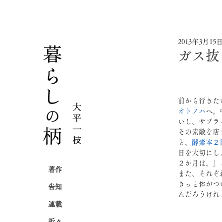
2013年3月15
ガス抜
前から行きた
オトノハ
へ。
いし、サプラ
その素敵な店
と、
酵素本２
日を大切にし
２か月は、」
著作
また、それぞ
きっと体がつ
告知
んだろうけれ
連載
折々