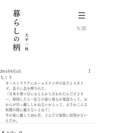
2014年8月4日
ちくり
オーストラリアにホームステイ中の息子とスカイ
プ。息子に念を押された。
「日本を発つ日におとんから言われたんだけどさ
ー、帰国したら一応どの家に帰るか電話ろって。お
かんが引っ越ししかねないからって。まさかこんな
短期の間に越さないよね？」
今の家に越して10か月。どんだけ家族に信用がない
んだか。