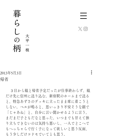
2013年5月3日
帰省
 　３日から娘と帰省予定だったが仕事終わらず、娘
だけ先に信州に送り込む。新宿駅のホームまで送る
と、特急あずさのデッキに立ったまま席に着こうと
しない。ベルが鳴ると、思いっきり不安そうな顔で
「じゃあね」と、自分に言い聞かせるように言う。
まだまだ子どもだなと思った。いつまでも甘えて独
り立ちできないのは気持ち悪いし、一人でどこへで
もへっちゃらで行く子になって欲しいと思う反面、
もう少しだけコドモでいてとも思う。