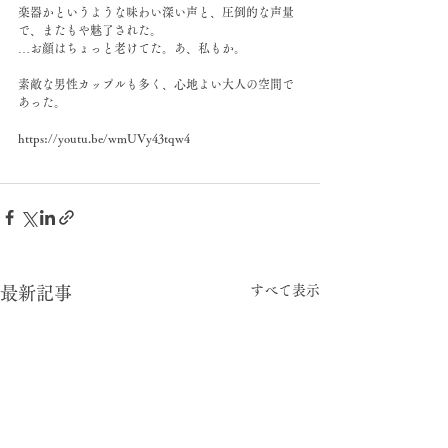
楽器かというような味わい深い声と、圧倒的な声量
で、またもや魅了された。
…お顔はちょっと老けてた。あ、私もか。
素敵な男性カップルも多く、心地よい大人の空間で
あった。
https://youtu.be/wmUVy43tqw4
すべて表示
最新記事