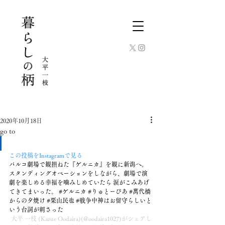
2020年10月18日
go to
この投稿をInstagramで見る
パルコ劇場で観損ねた『ゲルニカ』を観に新潟へ。 
スタンディングオベーションをしながら、劇場で演
劇を楽しめる幸福を噛みしめていたら 涙がこみあげ
てきてまいった。 #ゲルニカ #りゅとーぴあ #萬代橋
からの夕焼け #栗山民也 #戦争中神はお留守らしいと
いう台詞が刺さった 
 大平 一枝 (Kazue Oodaira)
(@oodaira1027)がシェアし