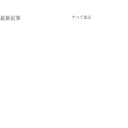
すべて表示
最新記事
-05:15
型と視点
© 2024 暮らしの柄 大平一枝 Kazue Oodaira ,
Design Izumi Saito ［rhyme inc.］ All rights reserved.