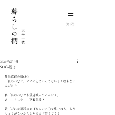
2024年6月9日
SDGs履き
外出直前の娘(24)
「私のパ◯ツ、ママのとこいってない？１枚もない
んだけど」
私「私のパ◯ツも最近減ってるんだよ。
え……もしや……下着泥棒!?」
娘「だれが還暦のおばさんのパ◯ツ盗むのさ。もう
しょうがないからとりあえず借りてくよ」