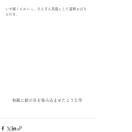
いや履くんかいっ、さんざん馬鹿にした還暦おばさ
んのを。
和紙に絵の具を染み込ませたような空